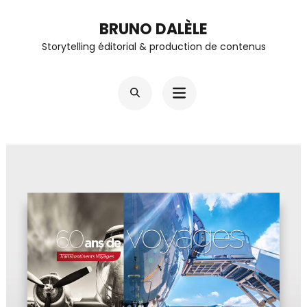
Aller
BRUNO DALÈLE
au
Storytelling éditorial & production de contenus
contenu
(Pressez
Entrée)